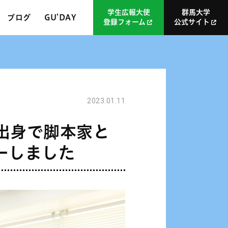
学生広報大使
群馬大学
ブログ
GU’DAY
登録フォーム
公式サイト
2023.01.11
学出身で脚本家と
ーしました